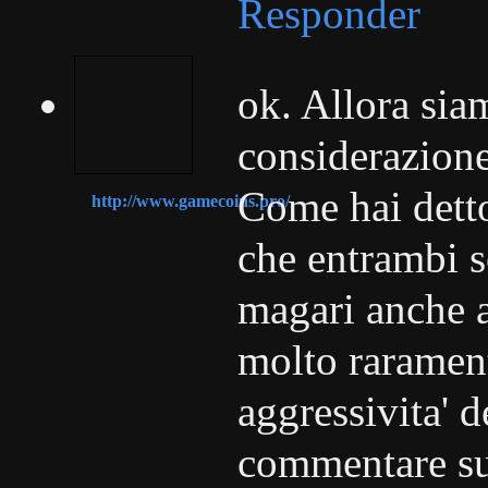
Responder
ok. Allora sia
considerazione
Come hai detto
http://www.gamecoins.pro/
che entrambi s
magari anche a
molto raramente
aggressivita' d
commentare sug