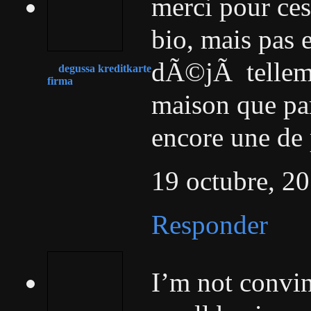
merci pour ce
bio, mais pas 
dÃ©jÃ telleme
degussa kreditkarte
firma
maison que pa
encore une de 
19 octubre, 20
Responder
I’m not convin