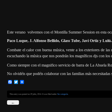
Este verano volvemos con el Montilla Summer Session en esta oc
Paco Luque, J. Alfonso Bellido, Glass Tube, Javi Ortiz y Lulú.
Combate el calor con buena música, vente a los exteriores de las 
escuchando la música que nos pondrán los magníficos djs con los
Como siempre con el magnifico servicio de barra de La Abuela Ro
No olvidéis que podéis colaborar con las familias más necesitadas s
Facebook
Twitter
This entry was posted on 29 julio, 2014. It was filed under
Sin categoría
.
←